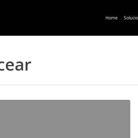
Home
Soluci
cear